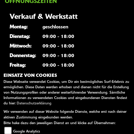
ÖFFNUNGSZEITEN
Verkauf & Werkstatt
Montag:
geschlossen
Dienstag:
09:00 - 18:00
Mittwoch:
09:00 - 18:00
Donnerstag:
09:00 - 18:00
Freitag:
09:00 - 18:00
Samstag:
09:00 - 13:00
EINSATZ VON COOKIES
Diese Webseite verwendet Cookies, um Dir ein bestmögliches Surf-Erlebnis zu
Sonntag:
geschlossen
ermöglichen. Diese Daten werden erhoben und dienen nicht für die Erstellung
von Nutzungsprofilen oder anderer weiterführender Verwendung. Sämtliche
Informationen zu verwendeten Cookies und eingebundenen Diensten findest
WEITERE LINKS
du hier:
Datenschutzerklärung
Wir verwenden auf dieser Website folgende Dienste, welche erst nach deiner
Youtube
aktiven Zustimmung eingebunden werden.
Bitte hake dazu den jeweiligen Dienst an und klicke auf Übernehmen:
Kawasaki News
Google Analytics
Kawasaki Handbücher